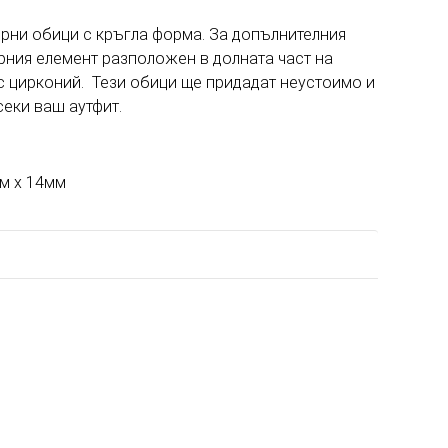
рни обици с кръгла форма. За допълнителния
ния елемент разположен в долната част на
 с цирконий. Тези обици ще придадат неустоимо и
секи ваш аутфит.
мм х 14мм