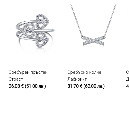
Сребърен пръстен
КУПИ
Сребърно колие
КУПИ
С
Страст
Лабиринт
Д
26.08 €
(51.00 лв.)
31.70 €
(62.00 лв.)
4