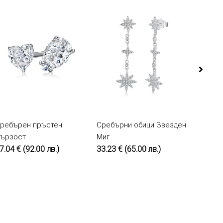
ребърен пръстен
КУПИ
Сребърни обици Звезден
КУПИ
Сребъ
ързост
Миг
2
7.04 €
(92.00 лв.)
33.23 €
(65.00 лв.)
36.81 